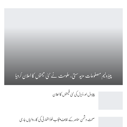
پیٹرولیم مصنوعات مزید سستی، حکومت نے نئی قیمتوں کا اعلان کردیا
پیٹرول اور ڈیزل کی نئی قیمتوں کا اعلان
صحت دشمن عناصر کے خلاف پنجاب فوڈ اتھارٹی کی کارروائیاں جاری