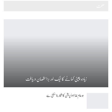
صحت
زیادہ چینی کھانے کا ایک اور بڑا نقصان دریافت
وہ عام غذا جو ڈپریشن کا شکار بنا سکتی ہے