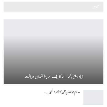
صحت
زیادہ چینی کھانے کا ایک اور بڑا نقصان دریافت
وہ عام غذا جو ڈپریشن کا شکار بنا سکتی ہے