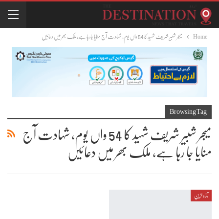
Home
میجر شبیر شریف شہید کا 54 واں یوم، شہادت آج منایا جا رہا ہے، ملک بھر میں دعائیں
Browsing Tag
میجر شبیر شریف شہید کا 54 واں یوم، شہادت آج
منایا جا رہا ہے، ملک بھر میں دعائیں
تازہ ترین