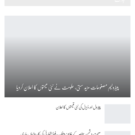
پیٹرولیم مصنوعات مزید سستی، حکومت نے نئی قیمتوں کا اعلان کردیا
پیٹرول اور ڈیزل کی نئی قیمتوں کا اعلان
صحت دشمن عناصر کے خلاف پنجاب فوڈ اتھارٹی کی کارروائیاں جاری