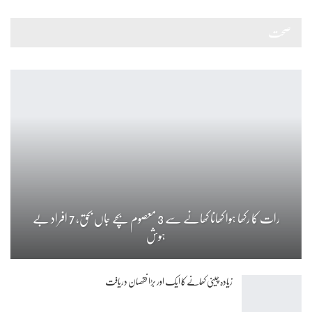
صحت
رات کا رکھا ہوا کھانا کھانے سے 3 معصوم بچے جاں بحق، 7 افراد بے
ہوش
زیادہ چینی کھانے کا ایک اور بڑا نقصان دریافت