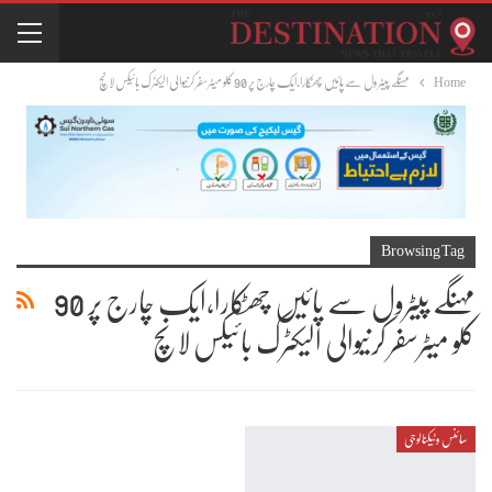
Home
مہنگے پیٹرول سے پائیں چھٹکارا،ایک چارج پر 90 کلو میٹرسفر کرنیوالی الیکٹرک بائیکس لانچ
Browsing Tag
مہنگے پیٹرول سے پائیں چھٹکارا،ایک چارج پر 90
کلو میٹرسفر کرنیوالی الیکٹرک بائیکس لانچ
سائنس وٹیکنالوجی