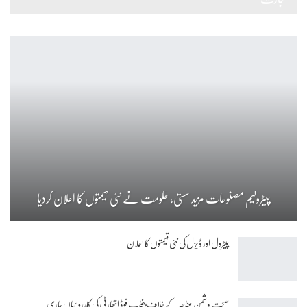
پیٹرولیم مصنوعات مزید سستی، حکومت نے نئی قیمتوں کا اعلان کردیا
پیٹرول اور ڈیزل کی نئی قیمتوں کا اعلان
صحت دشمن عناصر کے خلاف پنجاب فوڈ اتھارٹی کی کارروائیاں جاری