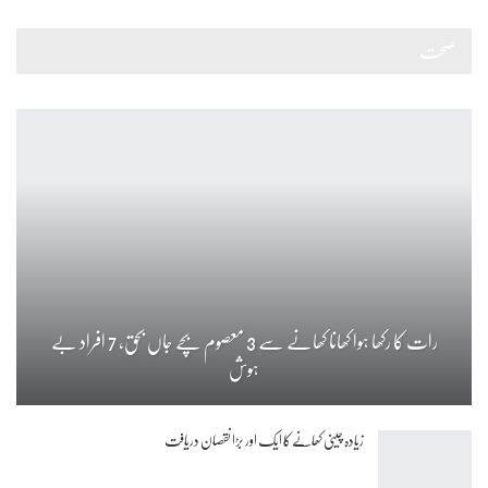
صحت
رات کا رکھا ہوا کھانا کھانے سے 3 معصوم بچے جاں بحق، 7 افراد بے
ہوش
زیادہ چینی کھانے کا ایک اور بڑا نقصان دریافت