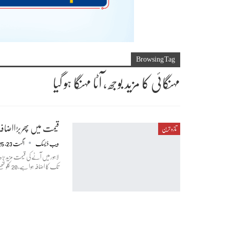
Browsing Tag
مہنگائی کا مزید بوجھ ، آٹا مہنگا ہو گیا
قیمت میں پھربڑااضافہ 20کلو کاتھیلاکتنےکاہو گیا؟جان
تازہ ترین
ویب ڈیسک
اگست 23, 2025
تک کا اضافہ ہوا ہے، 20 کلو تھیلے کی قیمت 1400 سے بڑھ کر 1700 روپے ہوگئی ہے۔ آٹا ملز…