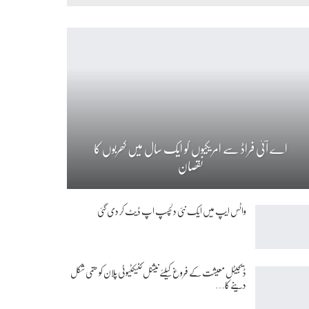
اے آئی فراڈ سے امریکیوں کو ایک سال میں کھربوں کا
نقصان
واٹس ایپ میں ایک نئی دلچسپ اپ ڈیٹ کر دی گئی
ڈیجیٹل معیشت کے فروغ کیلئے نیشنل کنیکٹیوٹی پلان کو حتمی شکل
دینے کا…