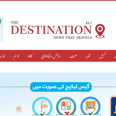
کھیل
شوبز
صحت
سائنس وٹیکنالوجی
کالمز
موسم
ادارہ