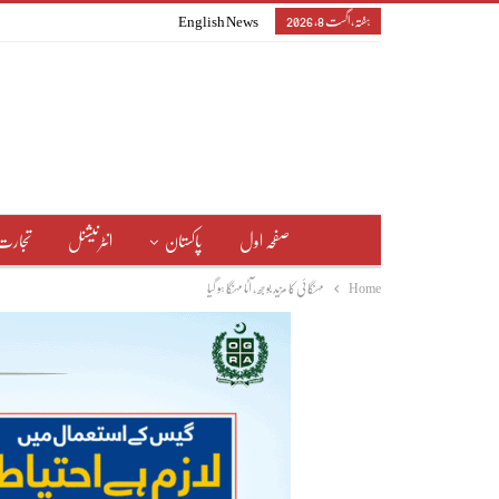
ہفتہ, اگست 8, 2026
English News
صفحہ اول
پاکستان
انٹرنیشنل
تجارت
Home
مہنگائی کا مزید بوجھ ، آٹا مہنگا ہو گیا