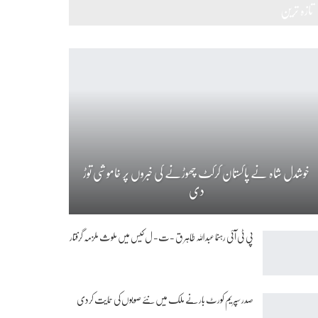
تازہ ترین
خوشدل شاہ نے پاکستان کرکٹ چھوڑنے کی خبروں پر خاموشی توڑ
دی
پی ٹی آئی رہنما عبداللہ طاہر ق -ت- ل کیس میں ملوث ملزمہ گرفتار
صدر سپریم کورٹ بار نے ملک میں نئے صوبوں کی حمایت کردی