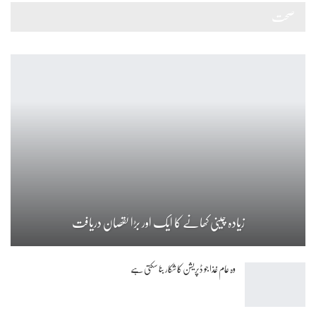
صحت
زیادہ چینی کھانے کا ایک اور بڑا نقصان دریافت
وہ عام غذا جو ڈپریشن کا شکار بنا سکتی ہے