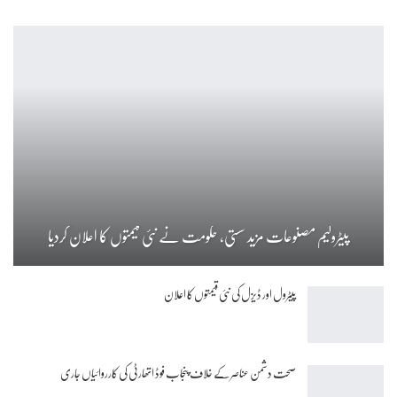
پیٹرولیم مصنوعات مزید سستی، حکومت نے نئی قیمتوں کا اعلان کردیا
پیٹرول اور ڈیزل کی نئی قیمتوں کا اعلان
صحت دشمن عناصر کے خلاف پنجاب فوڈ اتھارٹی کی کارروائیاں جاری