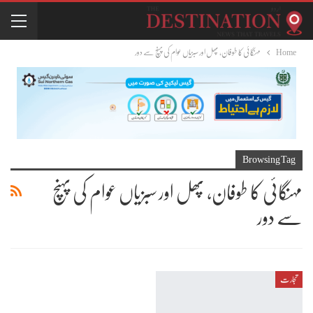
Home
مہنگائی کا طوفان، پھل اور سبزیاں عوام کی پہنچ سے دور
Browsing Tag
مہنگائی کا طوفان، پھل اور سبزیاں عوام کی پہنچ
سے دور
تجارت