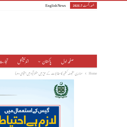
جمعہ, اگست 7, 2026
English News
صفحہ اول
پاکستان
انٹرنیشنل
تجارت
Home
مہاجرین مقبوضہ کشمیر کا مطالبات کے حق میں مظفرآباد میں احتجاجی دھرنا