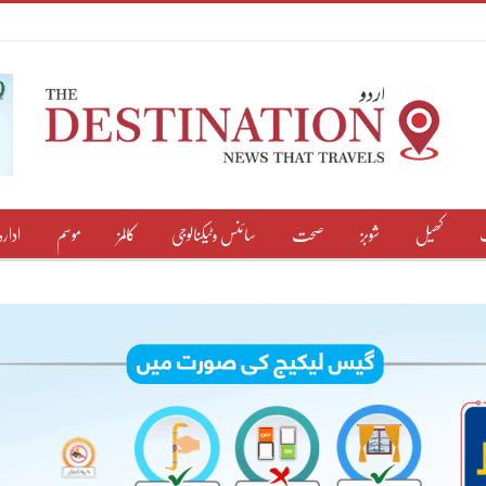
کھیل
شوبز
صحت
سائنس وٹیکنالوجی
کالمز
موسم
ادارہ