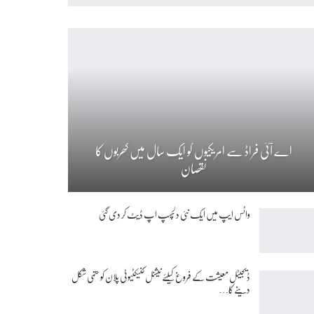
اے آئی فراڈ سے امریکیوں کو ایک سال میں کھربوں کا
نقصان
واٹس ایپ میں ایک نئی دلچسپ اپ ڈیٹ کر دی گئی
ڈیجیٹل معیشت کے فروغ کیلئے نیشنل کنیکٹیوٹی پلان کو حتمی شکل
دینے کا…