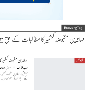
Browsing Tag
مہاجرین مقبوضہ کشمیر کا مطالبات کے حق میں م
مہاجرین مقبوضہ کشمیر ک
آزاد کشمیر
ویب ڈیسک
فروری 4, 2026
مظفرآباد: مہاجرین مقبوضہ کشمیر
سکے۔ پاکستان کی سعودی عرب سے ادھار تیل کی سہولت م