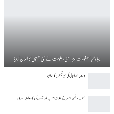
پیٹرولیم مصنوعات مزید سستی، حکومت نے نئی قیمتوں کا اعلان کردیا
پیٹرول اور ڈیزل کی نئی قیمتوں کا اعلان
صحت دشمن عناصر کے خلاف پنجاب فوڈ اتھارٹی کی کارروائیاں جاری