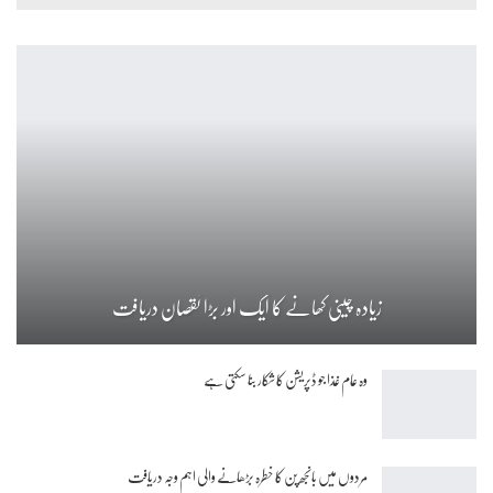
زیادہ چینی کھانے کا ایک اور بڑا نقصان دریافت
وہ عام غذا جو ڈپریشن کا شکار بنا سکتی ہے
مردوں میں بانجھ پن کا خطرہ بڑھانے والی اہم وجہ دریافت