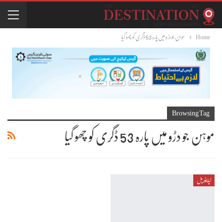
Home
موہن جو دڑو میں پارہ 53 ڈگری کو چھو گیا
Browsing Tag
موہن جو دڑو میں پارہ 53 ڈگری کو چھو گیا
ایڈیٹوریل