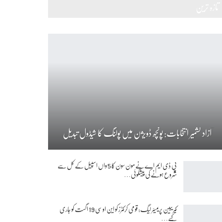
تازہ ترین
آزاد کشمیر انتخابات: پونچھ ڈویژن میں پولنگ کا شیڈول تبدیل
پی ڈی ایم اے نے مون سون کا 5 واں اسپیل کے کل سے
شروع ہونے کی پیشگوئی…
کیریبین پریمیئر لیگ: قومی کرکٹرز کو این او سی 19 اگست کو جاری
کیے…