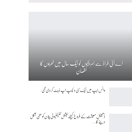
اے آئی فراڈ سے امریکیوں کو ایک سال میں کھربوں کا
نقصان
واٹس ایپ میں ایک نئی دلچسپ اپ ڈیٹ کر دی گئی
ڈیجیٹل معیشت کے فروغ کیلئے نیشنل کنیکٹیوٹی پلان کو حتمی شکل
دینے کا…