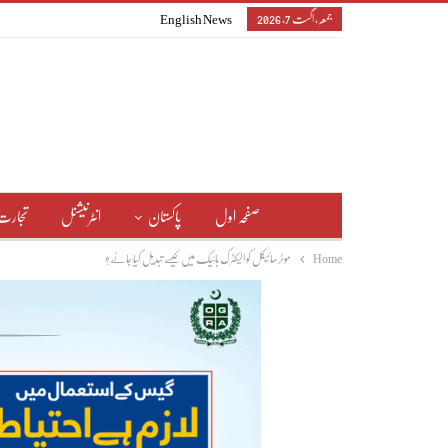
جمعہ, اگست 7, 2026
English News
صفحہ اول
پاکستان
انٹرنیشنل
تجارت
Home
موٹرسائیکل کو الیکٹرک بائیک میں کیسے تبدیل کیا جائے؟