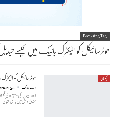
Browsing Tag
موٹرسائیکل کو الیکٹرک بائیک میں کیسے تبدیل
موٹرسائیکل کو الیکٹرک
پاکستان
ویب ڈیسک
مارچ 21, 2026
لاہور: پیٹرول کی بڑھتی ہوئی قی
مشرق وسطیٰ میں جاری کشیدگی ک