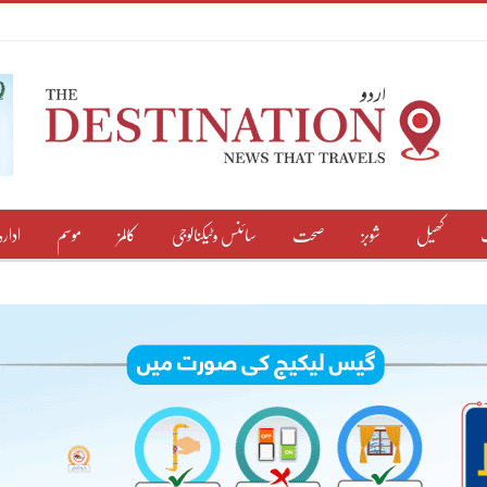
کھیل
شوبز
صحت
سائنس وٹیکنالوجی
کالمز
موسم
ادارہ