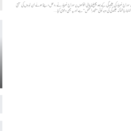
سوراج نمبیار کی علیحدگی کے بعد پھیلنے والی افواہوں پر سوراج نمبیار نے ردعمل دیتے ہوئے ان خبروں کی سختی
 جا رہا تھا کہ علیحدگی کی وجہ کوئی “تیسرا شخص” ہے اور یہ بھی دعویٰ کیا…