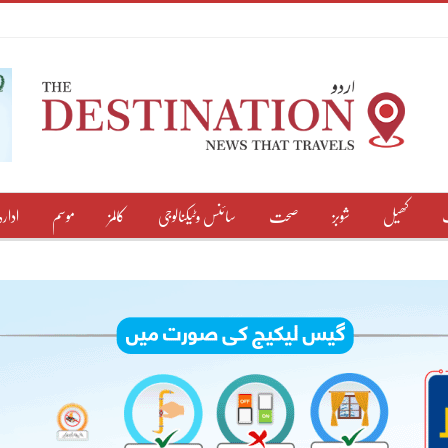
کھیل
شوبز
صحت
سائنس وٹیکنالوجی
کالمز
موسم
ادارہ