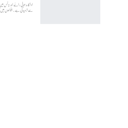
اداکارہ مونی رائے اور بزنس مین 
سے تردید کی ہے۔ افواہوں میں کہا