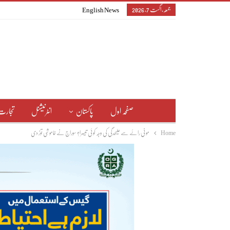
جمعہ, اگست 7, 2026
English News
صفحہ اول
پاکستان
انٹرنیشنل
تجارت
Home
مونی رائے سے علیحدگی کی وجہ کوئی تیسرا؟ سوراج نے خاموشی توڑ دی