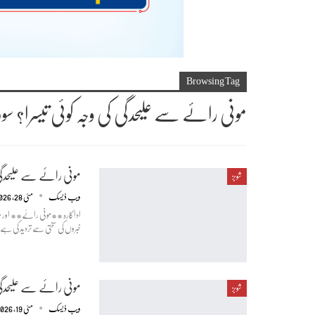
Browsing Tag
مونی رائے سے علیحدگی کی وجہ کوئی تیسرا؟ 
مونی رائے سے علیحدگی 
شوبز
ویب ڈیسک
مئی 28, 2026
اداکارہ **مونی رائے** اور بزن
خبروں کی سختی سے تردید کی ہے۔ ا
مونی رائے سے علیحدگی 
شوبز
ویب ڈیسک
مئی 19, 2026