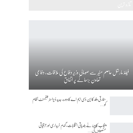
تازہ ترین
فیلڈ مارشل عاصم منیر سے صومالی وزیر دفاع کی ملاقات، دفاعی
تعاون بڑھانے پر اتفاق
سفارتی وفد کا این ڈی ایم اے کا دورہ، جدید ڈیزاسٹر مینجمنٹ نظام
کو…
پنجاب کابینہ نے بلدیاتی انتخابات، گندم خریداری اور ترقیاتی
منصوبوں کی…