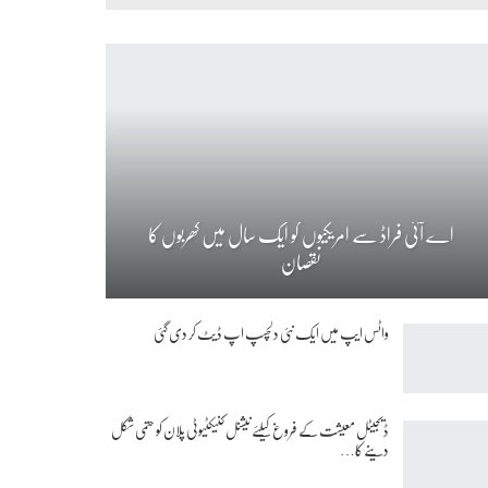
اے آئی فراڈ سے امریکیوں کو ایک سال میں کھربوں کا
نقصان
واٹس ایپ میں ایک نئی دلچسپ اپ ڈیٹ کر دی گئی
ڈیجیٹل معیشت کے فروغ کیلئے نیشنل کنیکٹیوٹی پلان کو حتمی شکل
دینے کا…