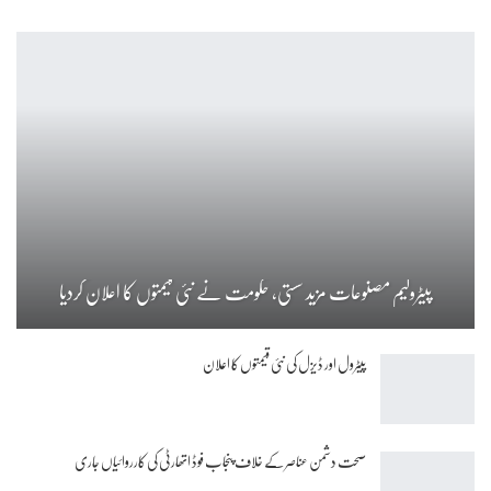
پیٹرولیم مصنوعات مزید سستی، حکومت نے نئی قیمتوں کا اعلان کردیا
پیٹرول اور ڈیزل کی نئی قیمتوں کا اعلان
صحت دشمن عناصر کے خلاف پنجاب فوڈ اتھارٹی کی کارروائیاں جاری