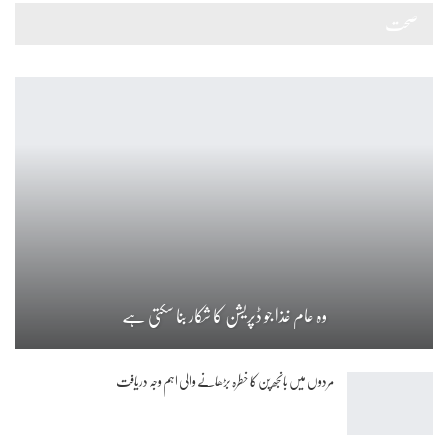
صحت
وہ عام غذا جو ڈپریشن کا شکار بنا سکتی ہے
مردوں میں بانجھ پن کا خطرہ بڑھانے والی اہم وجہ دریافت