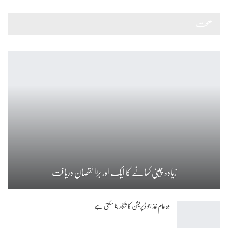
صحت
زیادہ چینی کھانے کا ایک اور بڑا نقصان دریافت
وہ عام غذا جو ڈپریشن کا شکار بنا سکتی ہے