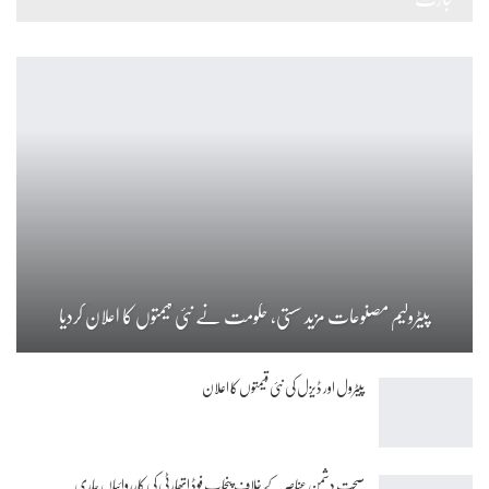
پیٹرولیم مصنوعات مزید سستی، حکومت نے نئی قیمتوں کا اعلان کردیا
پیٹرول اور ڈیزل کی نئی قیمتوں کا اعلان
صحت دشمن عناصر کے خلاف پنجاب فوڈ اتھارٹی کی کارروائیاں جاری