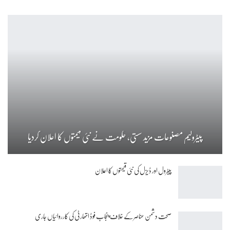
پیٹرولیم مصنوعات مزید سستی، حکومت نے نئی قیمتوں کا اعلان کردیا
پیٹرول اور ڈیزل کی نئی قیمتوں کا اعلان
صحت دشمن عناصر کے خلاف پنجاب فوڈ اتھارٹی کی کارروائیاں جاری