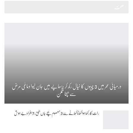
صحت
درمیانی عمر میں 3 چیزوں کا خیال رکھ کر بڑھاپے میں جان لیوا دماغی مرض
سے بچنا ممکن
رات کا رکھا ہوا کھانا کھانے سے 3 معصوم بچے جاں بحق، 7 افراد بے ہوش