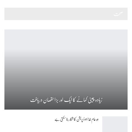
صحت
زیادہ چینی کھانے کا ایک اور بڑا نقصان دریافت
وہ عام غذا جو ڈپریشن کا شکار بنا سکتی ہے