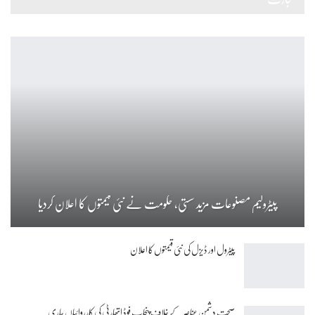
پیٹرولیم مصنوعات مزید سستی، حکومت نے نئی قیمتوں کا اعلان کردیا
پیٹرول اور ڈیزل کی نئی قیمتوں کا اعلان
صحت دشمن عناصر کے خلاف پنجاب فوڈ اتھارٹی کی کارروائیاں جاری