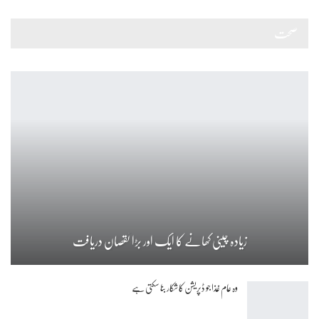
صحت
زیادہ چینی کھانے کا ایک اور بڑا نقصان دریافت
وہ عام غذا جو ڈپریشن کا شکار بنا سکتی ہے