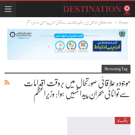
Home
موجودہ علاقائی صورتحال میں بروقت اقدامات سےتوانائی بحران پیدا نہیں ہوا: وزیراعظم
Browsing Tag
موجودہ علاقائی صورتحال میں بروقت اقدامات
سےتوانائی بحران پیدا نہیں ہوا: وزیراعظم
بریکنگ نیوز