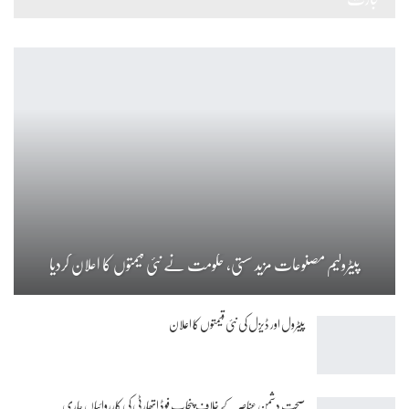
پیٹرولیم مصنوعات مزید سستی، حکومت نے نئی قیمتوں کا اعلان کردیا
پیٹرول اور ڈیزل کی نئی قیمتوں کا اعلان
صحت دشمن عناصر کے خلاف پنجاب فوڈ اتھارٹی کی کارروائیاں جاری