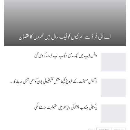
اے آئی فراڈ سے امریکیوں کو ایک سال میں کھربوں کا نقصان
واٹس ایپ میں ایک نئی دلچسپ اپ ڈیٹ کر دی گئی
ڈیجیٹل معیشت کے فروغ کیلئے نیشنل کنیکٹیوٹی پلان کو حتمی شکل دینے کا…
پاکستانی یوٹیوب چینلز کی دنیا بھر میں مقبولیت بڑھنے لگی