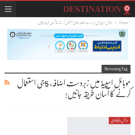
Home
موبائل اسپیڈ میں زبردست اضافہ، 5جی استعمال کرنے کا آسان طریقہ جانیں!
Browsing Tag
موبائل اسپیڈ میں زبردست اضافہ، 5جی استعمال
کرنے کا آسان طریقہ جانیں!
سائنس وٹیکنالوجی