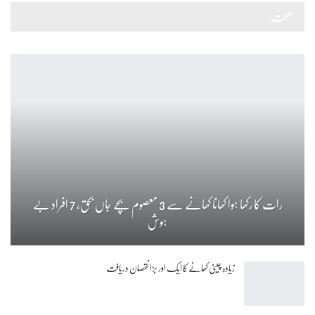
صحت
رات کا رکھا ہوا کھانا کھانے سے 3 معصوم بچے جاں بحق، 7 افراد بے
ہوش
زیادہ چینی کھانے کا ایک اور بڑا نقصان دریافت