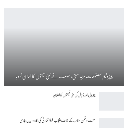
پیٹرولیم مصنوعات مزید سستی، حکومت نے نئی قیمتوں کا اعلان کردیا
پیٹرول اور ڈیزل کی نئی قیمتوں کا اعلان
صحت دشمن عناصر کے خلاف پنجاب فوڈ اتھارٹی کی کارروائیاں جاری