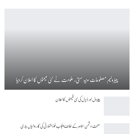
پیٹرولیم مصنوعات مزید سستی، حکومت نے نئی قیمتوں کا اعلان کردیا
پیٹرول اور ڈیزل کی نئی قیمتوں کا اعلان
صحت دشمن عناصر کے خلاف پنجاب فوڈ اتھارٹی کی کارروائیاں جاری