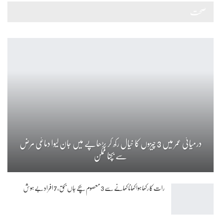
صحت
درمیانی عمر میں 3 چیزوں کا خیال رکھ کر بڑھاپے میں جان لیوا دماغی مرض
سے بچنا ممکن
رات کا رکھا ہوا کھانا کھانے سے 3 معصوم بچے جاں بحق، 7 افراد بے ہوش