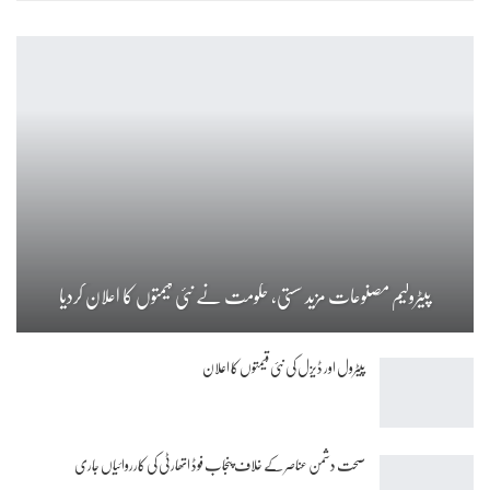
پیٹرولیم مصنوعات مزید سستی، حکومت نے نئی قیمتوں کا اعلان کردیا
پیٹرول اور ڈیزل کی نئی قیمتوں کا اعلان
صحت دشمن عناصر کے خلاف پنجاب فوڈ اتھارٹی کی کارروائیاں جاری