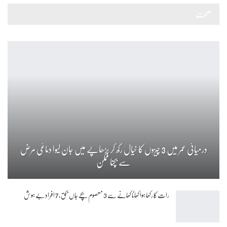
صحت
درمیانی عمر میں 3 چیزوں کا خیال رکھ کر بڑھاپے میں جان لیوا دماغی مرض
سے بچنا ممکن
رات کا رکھا ہوا کھانا کھانے سے 3 معصوم بچے جاں بحق، 7 افراد بے ہوش