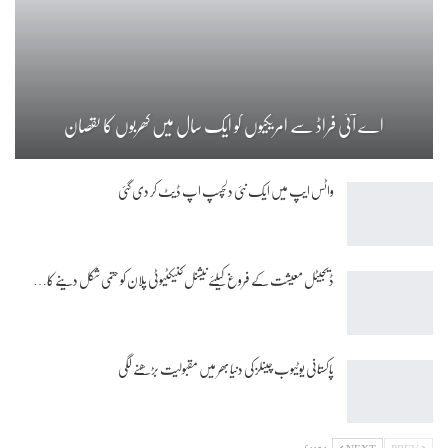
اے آئی فراڈ سے امریکیوں کو ایک سال میں کھربوں کا نقصان
واٹس ایپ میں ایک نئی دلچسپ اپ ڈیٹ کر دی گئی
ڈیجیٹل معیشت کے فروغ کیلئے نیشنل کنیکٹیوٹی پلان کو حتمی شکل دینے کا…
پاکستانی یوٹیوب چینلز کی دنیا بھر میں مقبولیت بڑھنے لگی