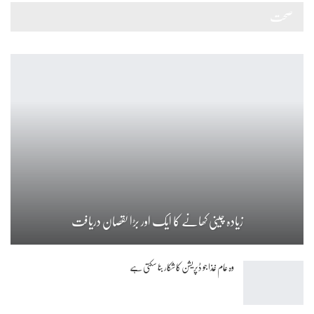
صحت
زیادہ چینی کھانے کا ایک اور بڑا نقصان دریافت
وہ عام غذا جو ڈپریشن کا شکار بنا سکتی ہے