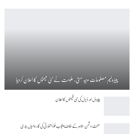
پیٹرولیم مصنوعات مزید سستی، حکومت نے نئی قیمتوں کا اعلان کردیا
پیٹرول اور ڈیزل کی نئی قیمتوں کا اعلان
صحت دشمن عناصر کے خلاف پنجاب فوڈ اتھارٹی کی کارروائیاں جاری