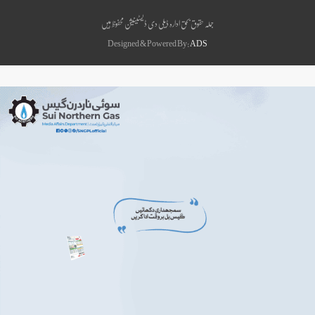
جملہ حقوق بحق ادارہ ڈیلی دی ڈیسٹینیشن محفوظ ہیں
Designed & Powered By:
ADS