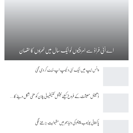
اے آئی فراڈ سے امریکیوں کو ایک سال میں کھربوں کا نقصان
واٹس ایپ میں ایک نئی دلچسپ اپ ڈیٹ کر دی گئی
ڈیجیٹل معیشت کے فروغ کیلئے نیشنل کنیکٹیوٹی پلان کو حتمی شکل دینے کا…
پاکستانی یوٹیوب چینلز کی دنیا بھر میں مقبولیت بڑھنے لگی