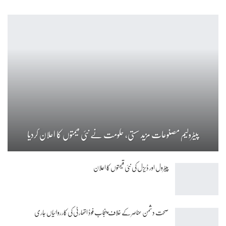
پیٹرولیم مصنوعات مزید سستی، حکومت نے نئی قیمتوں کا اعلان کردیا
پیٹرول اور ڈیزل کی نئی قیمتوں کا اعلان
صحت دشمن عناصر کے خلاف پنجاب فوڈ اتھارٹی کی کارروائیاں جاری