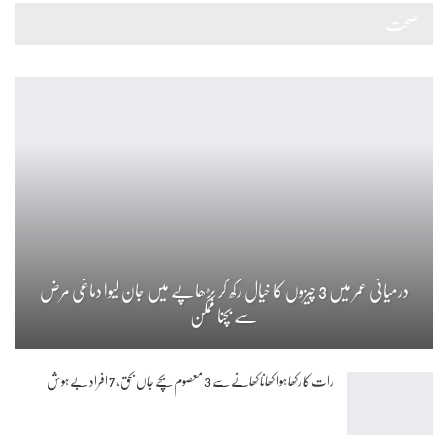
صحت
درمیانی عمر میں 3 چیزوں کا خیال رکھ کر بڑھاپے میں جان لیوا دماغی مرض
سے بچنا ممکن
رات کا رکھا ہوا کھانا کھانے سے 3 معصوم بچے جاں بحق، 7 افراد بے ہوش