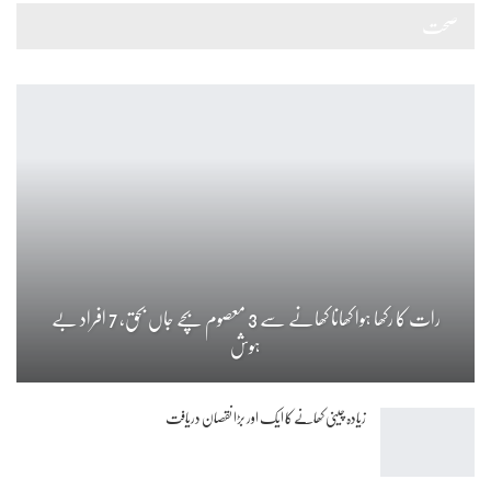
صحت
رات کا رکھا ہوا کھانا کھانے سے 3 معصوم بچے جاں بحق، 7 افراد بے
ہوش
زیادہ چینی کھانے کا ایک اور بڑا نقصان دریافت