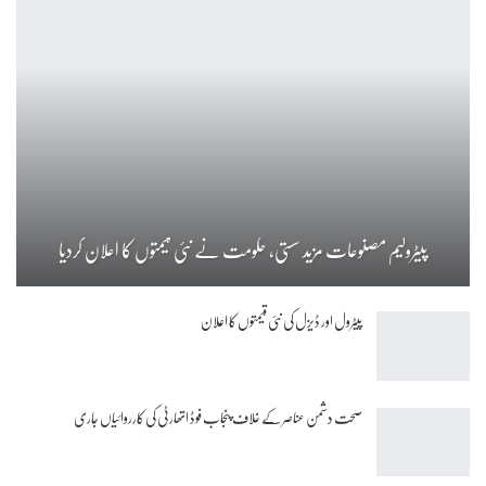
پیٹرولیم مصنوعات مزید سستی، حکومت نے نئی قیمتوں کا اعلان کردیا
پیٹرول اور ڈیزل کی نئی قیمتوں کا اعلان
صحت دشمن عناصر کے خلاف پنجاب فوڈ اتھارٹی کی کارروائیاں جاری