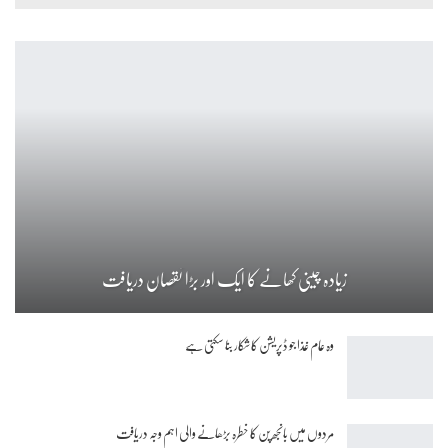
زیادہ چینی کھانے کا ایک اور بڑا نقصان دریافت
وہ عام غذا جو ڈپریشن کا شکار بنا سکتی ہے
مردوں میں بانجھ پن کا خطرہ بڑھانے والی اہم وجہ دریافت