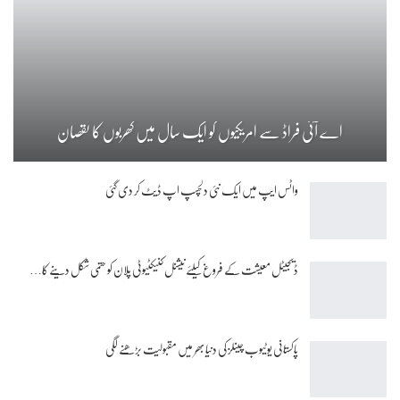
اے آئی فراڈ سے امریکیوں کو ایک سال میں کھربوں کا نقصان
واٹس ایپ میں ایک نئی دلچسپ اپ ڈیٹ کر دی گئی
ڈیجیٹل معیشت کے فروغ کیلئے نیشنل کنیکٹیوٹی پلان کو حتمی شکل دینے کا…
پاکستانی یوٹیوب چینلز کی دنیا بھر میں مقبولیت بڑھنے لگی