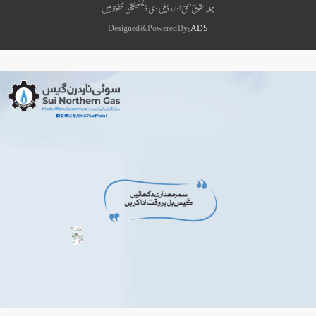
جملہ حقوق بحق ادارہ ڈیلی دی ڈیسٹینیشن محفوظ ہیں
Designed & Powered By:
ADS