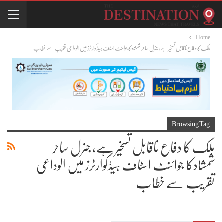
Home
ملک کا دفاع ناقابل تسخیر ہے، جنرل ساحر شمشادکا جوائنٹ اسٹاف ہیڈکوارٹرز میں الوداعی تقریب سے خطاب
Browsing Tag
ملک کا دفاع ناقابل تسخیر ہے، جنرل ساحر
شمشادکا جوائنٹ اسٹاف ہیڈکوارٹرز میں الوداعی
تقریب سے خطاب