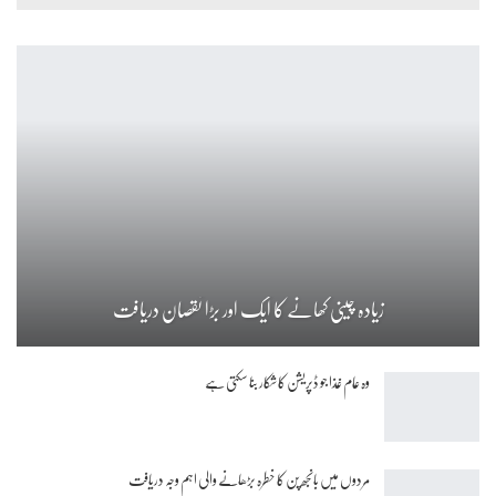
زیادہ چینی کھانے کا ایک اور بڑا نقصان دریافت
وہ عام غذا جو ڈپریشن کا شکار بنا سکتی ہے
مردوں میں بانجھ پن کا خطرہ بڑھانے والی اہم وجہ دریافت