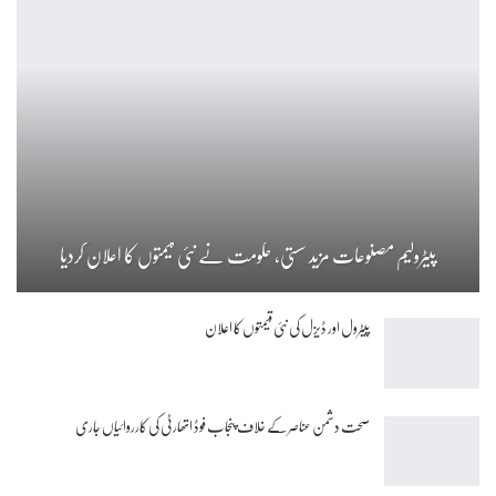
پیٹرولیم مصنوعات مزید سستی، حکومت نے نئی قیمتوں کا اعلان کردیا
پیٹرول اور ڈیزل کی نئی قیمتوں کا اعلان
صحت دشمن عناصر کے خلاف پنجاب فوڈ اتھارٹی کی کارروائیاں جاری