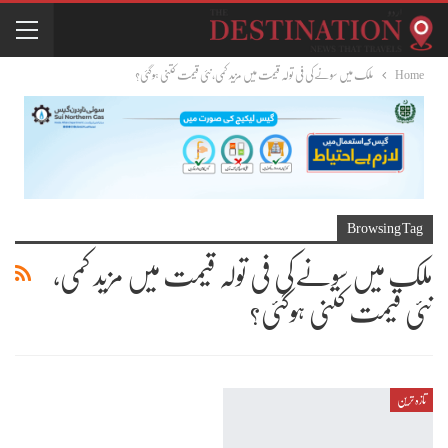
Home
ملک میں سونےکی فی تولہ قیمت میں مزید کمی، نئی قیمت کتنی ہوگئی؟
Browsing Tag
ملک میں سونےکی فی تولہ قیمت میں مزید کمی،
نئی قیمت کتنی ہوگئی؟
تازہ ترین