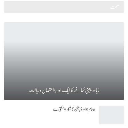
صحت
زیادہ چینی کھانے کا ایک اور بڑا نقصان دریافت
وہ عام غذا جو ڈپریشن کا شکار بنا سکتی ہے