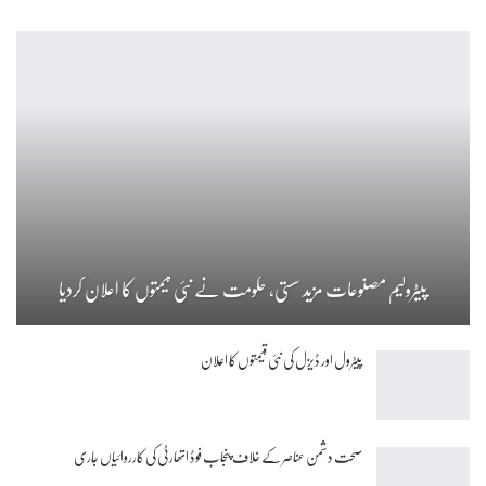
پیٹرولیم مصنوعات مزید سستی، حکومت نے نئی قیمتوں کا اعلان کردیا
پیٹرول اور ڈیزل کی نئی قیمتوں کا اعلان
صحت دشمن عناصر کے خلاف پنجاب فوڈ اتھارٹی کی کارروائیاں جاری