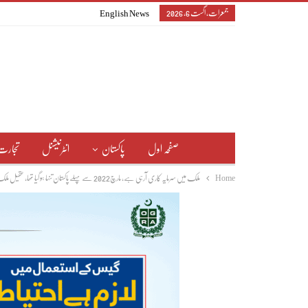
جمعرات, اگست 6, 2026
English News
صفحہ اول
پاکستان
انٹرنیشنل
تجارت
Home
ملک میں سرمایہ کاری آرہی ہے، مارچ2022 سے پہلے پاکستان تنہا ہوگیا تھا، عقیل ملک