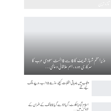
تازہ ترین
وزیراعظم شہباز شریف کا 6 سے 8 اگست سعودی عرب کا
سرکاری دورہ ، اہم علاقائی و عالمی…
پنجاب میں بلدیاتی انتخابات کیلئے ساڑھے 12 ارب روپے مانگ
لیے گئے
اسلام آباد ہائیکورٹ: گریڈ 17 سے گریڈ 22 تک کے افسران کے
الاؤنس میں…