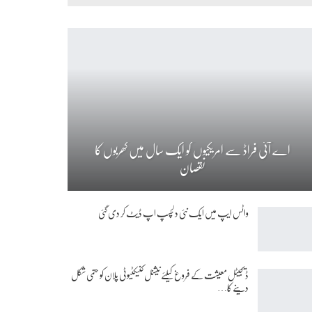
اے آئی فراڈ سے امریکیوں کو ایک سال میں کھربوں کا
نقصان
واٹس ایپ میں ایک نئی دلچسپ اپ ڈیٹ کر دی گئی
ڈیجیٹل معیشت کے فروغ کیلئے نیشنل کنیکٹیوٹی پلان کو حتمی شکل
دینے کا…