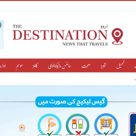
کھیل
شوبز
صحت
سائنس وٹیکنالوجی
کالمز
موسم
ادارہ