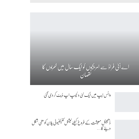
اے آئی فراڈ سے امریکیوں کو ایک سال میں کھربوں کا
نقصان
واٹس ایپ میں ایک نئی دلچسپ اپ ڈیٹ کر دی گئی
ڈیجیٹل معیشت کے فروغ کیلئے نیشنل کنیکٹیوٹی پلان کو حتمی شکل
دینے کا…