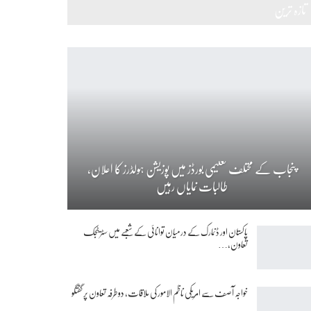
تازہ ترین
پنجاب کے مختلف تعلیمی بورڈز میں پوزیشن ہولڈرز کا اعلان،
طالبات نمایاں رہیں
پاکستان اور ڈنمارک کے درمیان توانائی کے شعبے میں سٹریٹجک
تعاون،…
خواجہ آصف سے امریکی ناظم الامور کی ملاقات، دوطرفہ تعاون پر گفتگو