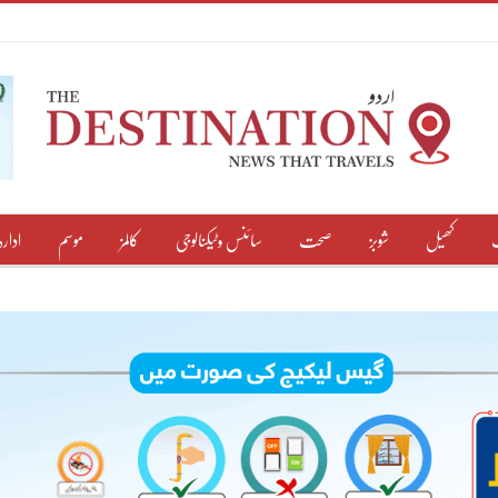
کھیل
شوبز
صحت
سائنس وٹیکنالوجی
کالمز
موسم
ادارہ