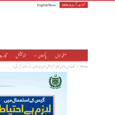
جمعرات, اگست 6, 2026
English News
صفحہ اول
پاکستان
انٹرنیشنل
تجارت
Home
ملک میں بارشوں کا نیا سسٹم داخل، کہاں تیز ہواؤں کے ساتھ بارش ہوگی؟