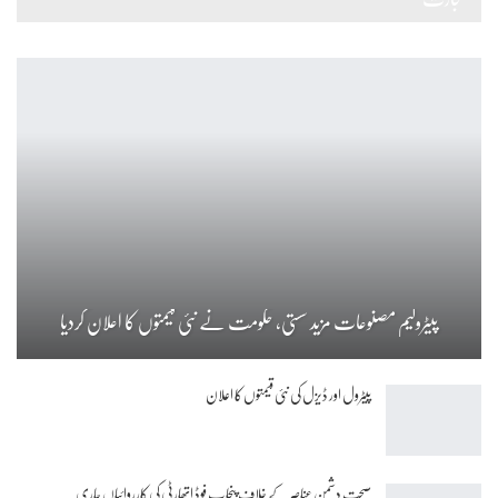
پیٹرولیم مصنوعات مزید سستی، حکومت نے نئی قیمتوں کا اعلان کردیا
پیٹرول اور ڈیزل کی نئی قیمتوں کا اعلان
صحت دشمن عناصر کے خلاف پنجاب فوڈ اتھارٹی کی کارروائیاں جاری