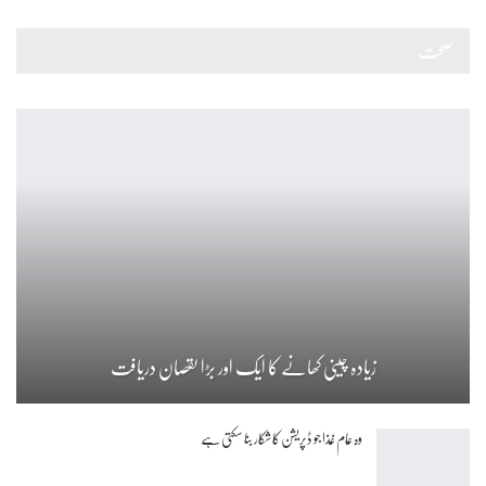
صحت
زیادہ چینی کھانے کا ایک اور بڑا نقصان دریافت
وہ عام غذا جو ڈپریشن کا شکار بنا سکتی ہے