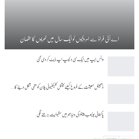
اے آئی فراڈ سے امریکیوں کو ایک سال میں کھربوں کا نقصان
واٹس ایپ میں ایک نئی دلچسپ اپ ڈیٹ کر دی گئی
ڈیجیٹل معیشت کے فروغ کیلئے نیشنل کنیکٹیوٹی پلان کو حتمی شکل دینے کا…
پاکستانی یوٹیوب چینلز کی دنیا بھر میں مقبولیت بڑھنے لگی