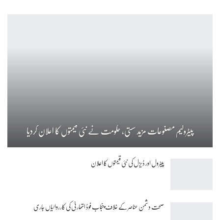
پیٹرولیم مصنوعات مزید سستی، حکومت نے نئی قیمتوں کا اعلان کردیا
پیٹرول اور ڈیزل کی نئی قیمتوں کا اعلان
صحت دشمن عناصر کے خلاف پنجاب فوڈ اتھارٹی کی کارروائیاں جاری