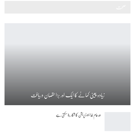
صحت
زیادہ چینی کھانے کا ایک اور بڑا نقصان دریافت
وہ عام غذا جو ڈپریشن کا شکار بنا سکتی ہے