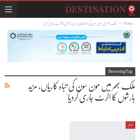
Home
ملک بھر میں مون سون کی تباہ کاریاں، مزید بارشوں کا الرٹ جاری کردیا`
Browsing Tag
ملک بھر میں مون سون کی تباہ کاریاں، مزید
بارشوں کا الرٹ جاری کردیا`
موسم