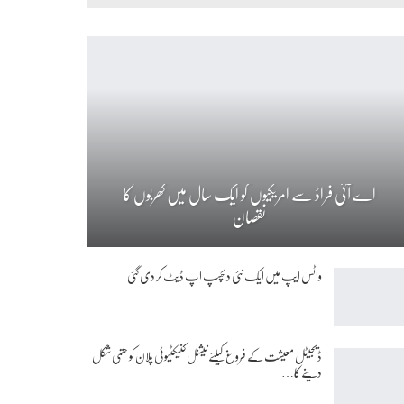
اے آئی فراڈ سے امریکیوں کو ایک سال میں کھربوں کا
نقصان
واٹس ایپ میں ایک نئی دلچسپ اپ ڈیٹ کر دی گئی
ڈیجیٹل معیشت کے فروغ کیلئے نیشنل کنیکٹیوٹی پلان کو حتمی شکل
دینے کا…