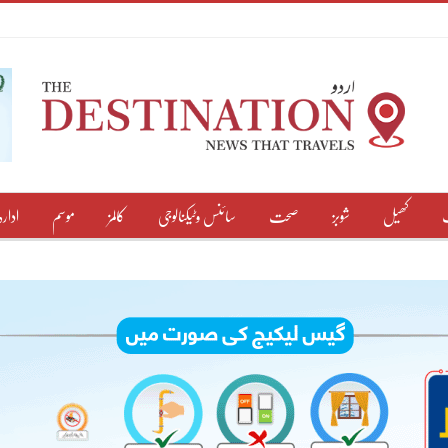
کھیل
شوبز
صحت
سائنس وٹیکنالوجی
کالمز
موسم
ادارہ