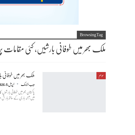
Browsing Tag
ملک بھر میں طوفانی بارشیں، کئی مقامات پر 
ملک بھر میں طوفانی با
موسم
ویب ڈیسک
اپریل 5, 2026
پاکستان بھر میں طوفانی بارشوں 
میں ژالہ باری کے ساتھ بارش ہو