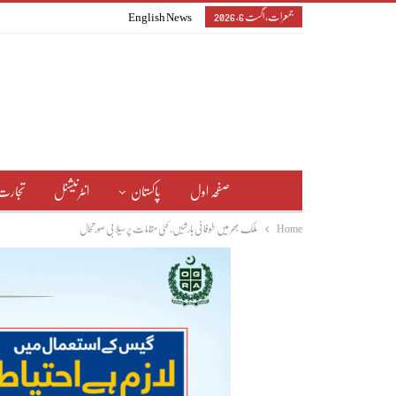
جمعرات, اگست 6, 2026
English News
صفحہ اول
پاکستان
انٹرنیشنل
تجارت
Home
ملک بھر میں طوفانی بارشیں، کئی مقامات پر سیلابی صورتحال