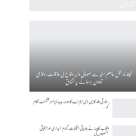
تازہ ترین
فیلڈ مارشل عاصم منیر سے صومالی وزیر دفاع کی ملاقات، دفاعی
تعاون بڑھانے پر اتفاق
سفارتی وفد کا این ڈی ایم اے کا دورہ، جدید ڈیزاسٹر مینجمنٹ نظام
کو…
پنجاب کابینہ نے بلدیاتی انتخابات، گندم خریداری اور ترقیاتی
منصوبوں کی…