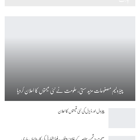
پیٹرولیم مصنوعات مزید سستی، حکومت نے نئی قیمتوں کا اعلان کردیا
پیٹرول اور ڈیزل کی نئی قیمتوں کا اعلان
صحت دشمن عناصر کے خلاف پنجاب فوڈ اتھارٹی کی کارروائیاں جاری