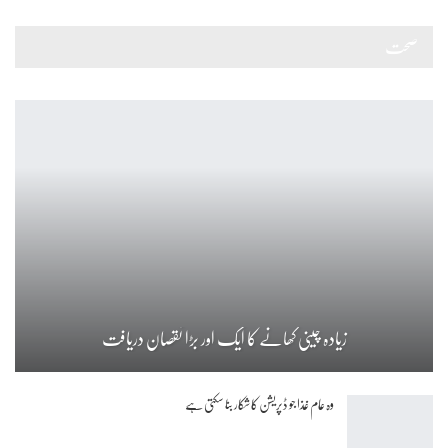
صحت
زیادہ چینی کھانے کا ایک اور بڑا نقصان دریافت
وہ عام غذا جو ڈپریشن کا شکار بنا سکتی ہے