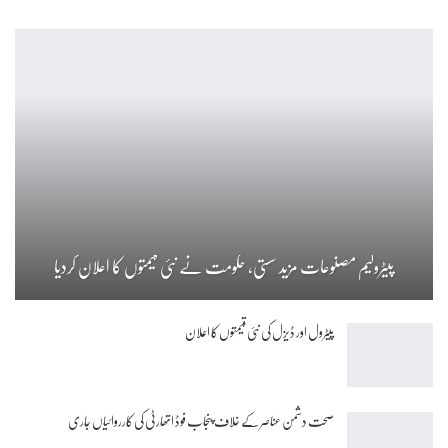
پیٹرولیم مصنوعات مزید سستی، حکومت نے نئی قیمتوں کا اعلان کردیا
پیٹرول اور ڈیزل کی نئی قیمتوں کا اعلان
صحت دشمن عناصر کے خلاف پنجاب فوڈ اتھارٹی کی کارروائیاں جاری