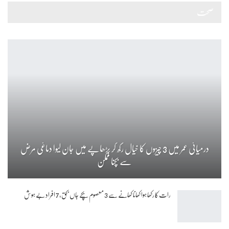
صحت
درمیانی عمر میں 3 چیزوں کا خیال رکھ کر بڑھاپے میں جان لیوا دماغی مرض
سے بچنا ممکن
رات کا رکھا ہوا کھانا کھانے سے 3 معصوم بچے جاں بحق، 7 افراد بے ہوش