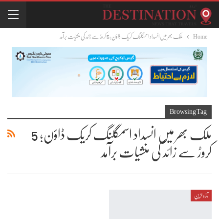
Home
ملک بھر میں انسداد اسمگلنگ کریک ڈاؤن؛ 5 کروڑ سے زائد کی منشیات برآمد
Browsing Tag
ملک بھر میں انسداد اسمگلنگ کریک ڈاؤن؛ 5
کروڑ سے زائد کی منشیات برآمد
تازہ ترین