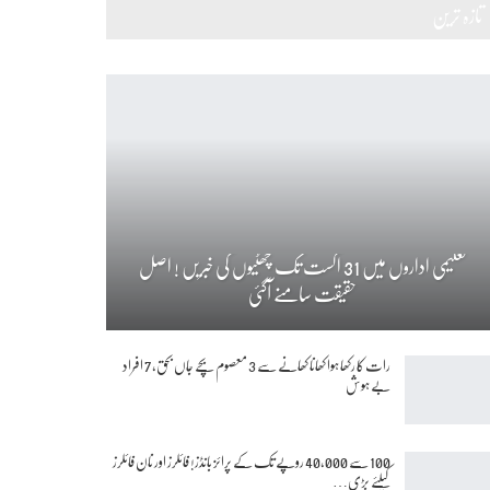
تازہ ترین
تعلیمی اداروں میں 31 اگست تک چھٹیوں کی خبریں ! اصل
حقیقت سامنے آگئی
رات کا رکھا ہوا کھانا کھانے سے 3 معصوم بچے جاں بحق، 7 افراد
بے ہوش
100 سے 40,000 روپے تک کے پرائز بانڈز! فائلرز اور نان فائلرز
کیلئے بڑی…