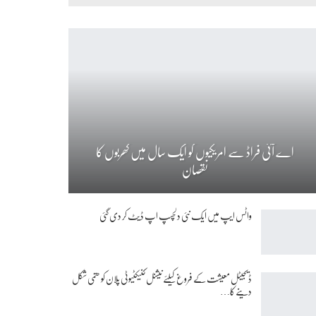
اے آئی فراڈ سے امریکیوں کو ایک سال میں کھربوں کا
نقصان
واٹس ایپ میں ایک نئی دلچسپ اپ ڈیٹ کر دی گئی
ڈیجیٹل معیشت کے فروغ کیلئے نیشنل کنیکٹیوٹی پلان کو حتمی شکل
دینے کا…