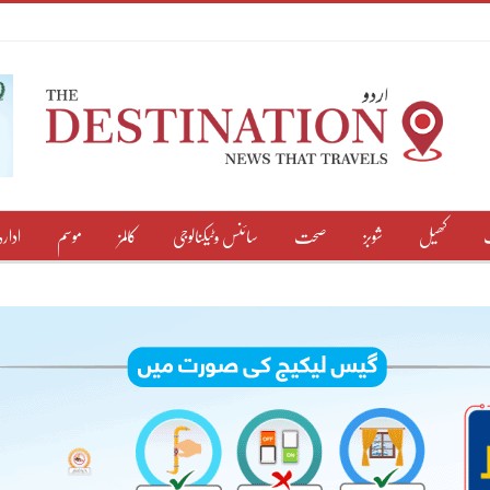
کھیل
شوبز
صحت
سائنس وٹیکنالوجی
کالمز
موسم
ادارہ