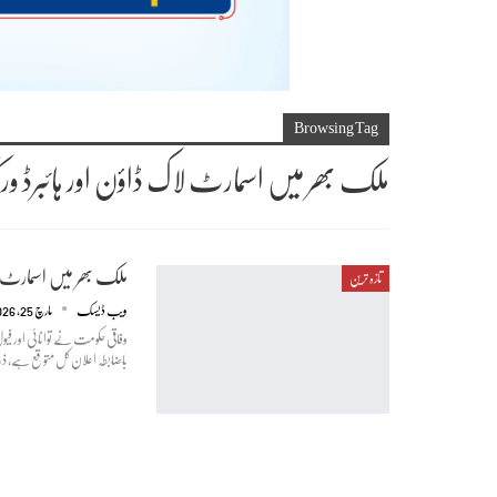
Browsing Tag
ملک بھر میں اسمارٹ لاک ڈاؤن اور ہائبرڈ ورک
ملک بھر میں اسمارٹ لاک
تازہ ترین
ویب ڈیسک
مارچ 25, 2026
وفاقی حکومت نے توانائی اور ف
باضابطہ اعلان کل متوقع ہے، ذر