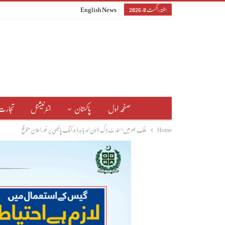
ہفتہ, اگست 8, 2026
English News
صفحہ اول
پاکستان
انٹرنیشنل
تجارت
Home
ملک بھر میں اسمارٹ لاک ڈاؤن اور ہائبرڈ ورکنگ پالیسی پر غور، اعلان متوقع