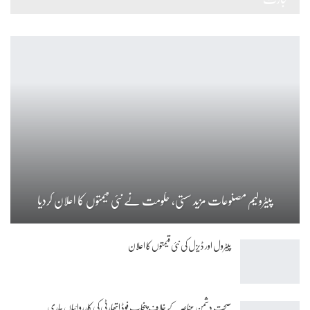
پیٹرولیم مصنوعات مزید سستی، حکومت نے نئی قیمتوں کا اعلان کردیا
پیٹرول اور ڈیزل کی نئی قیمتوں کا اعلان
صحت دشمن عناصر کے خلاف پنجاب فوڈ اتھارٹی کی کارروائیاں جاری