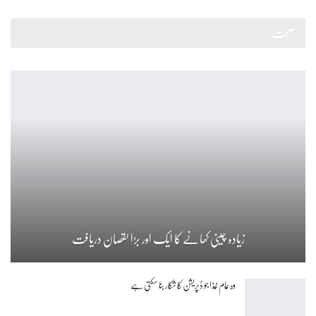
صحت
زیادہ چینی کھانے کا ایک اور بڑا نقصان دریافت
وہ عام غذا جو ڈپریشن کا شکار بنا سکتی ہے