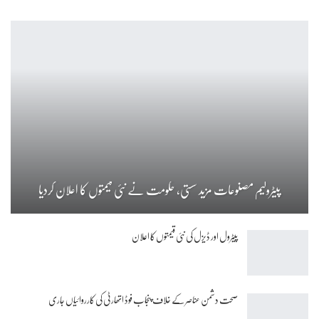
پیٹرولیم مصنوعات مزید سستی، حکومت نے نئی قیمتوں کا اعلان کردیا
پیٹرول اور ڈیزل کی نئی قیمتوں کا اعلان
صحت دشمن عناصر کے خلاف پنجاب فوڈ اتھارٹی کی کارروائیاں جاری