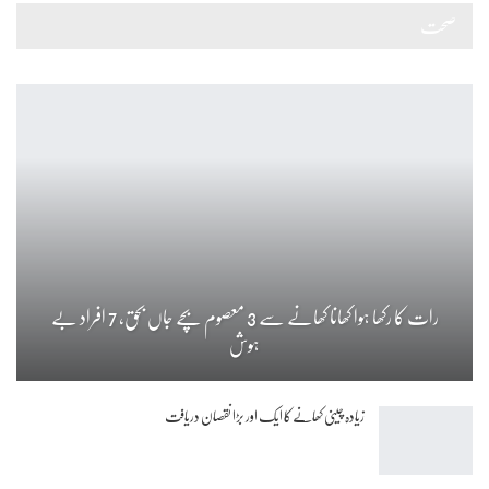
صحت
رات کا رکھا ہوا کھانا کھانے سے 3 معصوم بچے جاں بحق، 7 افراد بے
ہوش
زیادہ چینی کھانے کا ایک اور بڑا نقصان دریافت