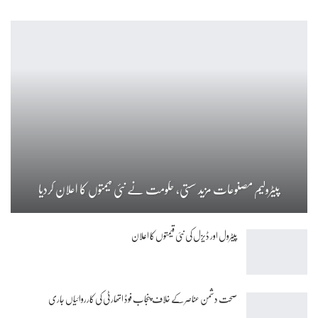
پیٹرولیم مصنوعات مزید سستی، حکومت نے نئی قیمتوں کا اعلان کردیا
پیٹرول اور ڈیزل کی نئی قیمتوں کا اعلان
صحت دشمن عناصر کے خلاف پنجاب فوڈ اتھارٹی کی کارروائیاں جاری