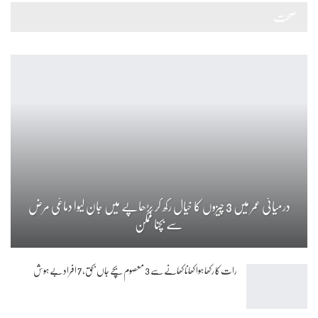
صحت
درمیانی عمر میں 3 چیزوں کا خیال رکھ کر بڑھاپے میں جان لیوا دماغی مرض
سے بچنا ممکن
رات کا رکھا ہوا کھانا کھانے سے 3 معصوم بچے جاں بحق، 7 افراد بے ہوش