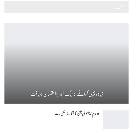
صحت
زیادہ چینی کھانے کا ایک اور بڑا نقصان دریافت
وہ عام غذا جو ڈپریشن کا شکار بنا سکتی ہے