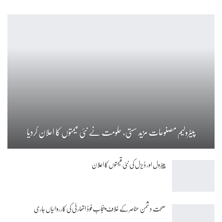
پیٹرولیم مصنوعات مزید سستی، حکومت نے نئی قیمتوں کا اعلان کردیا
پیٹرول اور ڈیزل کی نئی قیمتوں کا اعلان
صحت دشمن عناصر کے خلاف پنجاب فوڈ اتھارٹی کی کارروائیاں جاری