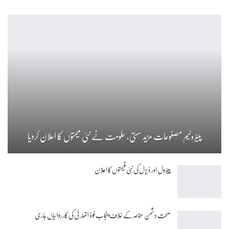
پیٹرولیم مصنوعات مزید سستی، حکومت نے نئی قیمتوں کا اعلان کردیا
پیٹرول اور ڈیزل کی نئی قیمتوں کا اعلان
صحت دشمن عناصر کے خلاف پنجاب فوڈ اتھارٹی کی کارروائیاں جاری