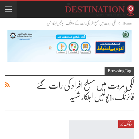
Home
لکی مروت میں مسلح افراد کی رات گئے فائرنگ،1پولیس اہلکار شہید
Browsing Tag
لکی مروت میں مسلح افراد کی رات گئے
فائرنگ،1پولیس اہلکار شہید
بریکنگ نیوز