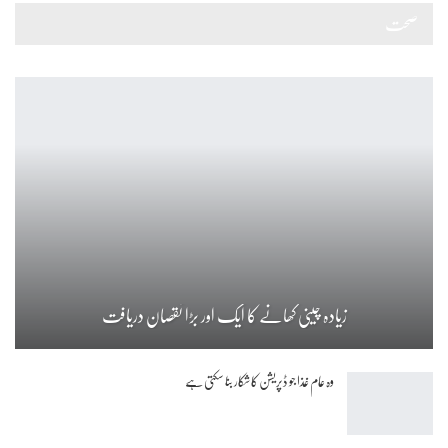
صحت
زیادہ چینی کھانے کا ایک اور بڑا نقصان دریافت
وہ عام غذا جو ڈپریشن کا شکار بنا سکتی ہے