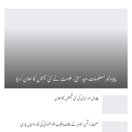
پیٹرولیم مصنوعات مزید سستی، حکومت نے نئی قیمتوں کا اعلان کردیا
پیٹرول اور ڈیزل کی نئی قیمتوں کا اعلان
صحت دشمن عناصر کے خلاف پنجاب فوڈ اتھارٹی کی کارروائیاں جاری