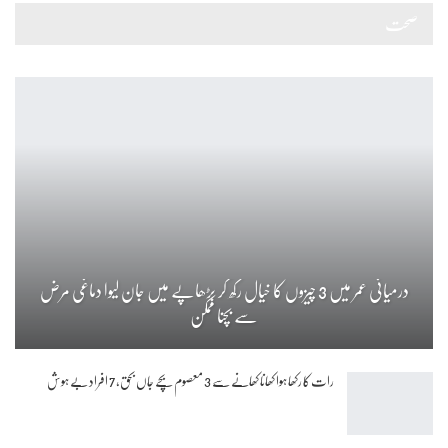
صحت
درمیانی عمر میں 3 چیزوں کا خیال رکھ کر بڑھاپے میں جان لیوا دماغی مرض
سے بچنا ممکن
رات کا رکھا ہوا کھانا کھانے سے 3 معصوم بچے جاں بحق، 7 افراد بے ہوش