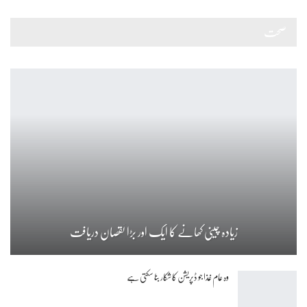
صحت
زیادہ چینی کھانے کا ایک اور بڑا نقصان دریافت
وہ عام غذا جو ڈپریشن کا شکار بنا سکتی ہے