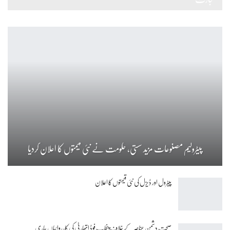
پیٹرولیم مصنوعات مزید سستی، حکومت نے نئی قیمتوں کا اعلان کردیا
پیٹرول اور ڈیزل کی نئی قیمتوں کا اعلان
صحت دشمن عناصر کے خلاف پنجاب فوڈ اتھارٹی کی کارروائیاں جاری