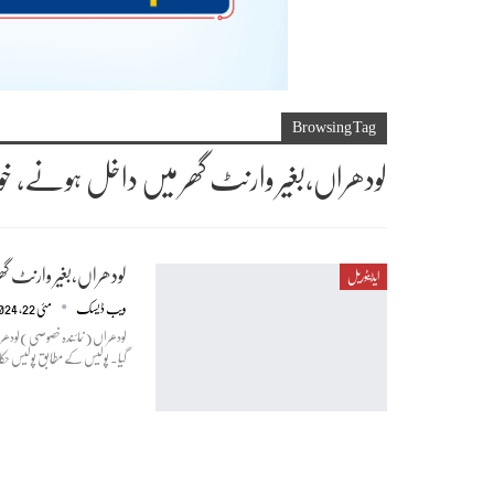
Browsing Tag
لودھراں،بغیر وارنٹ گھر میں داخل ہونے، خوا
لودھراں،بغیر وارنٹ گھ
ایڈیٹوریل
ویب ڈیسک
مئی 22, 2024
لودھراں(نمائندہ خصوصی)لودھراں
گیا۔ پولیس کے مطابق پولیس حکام کی جانب سے ان