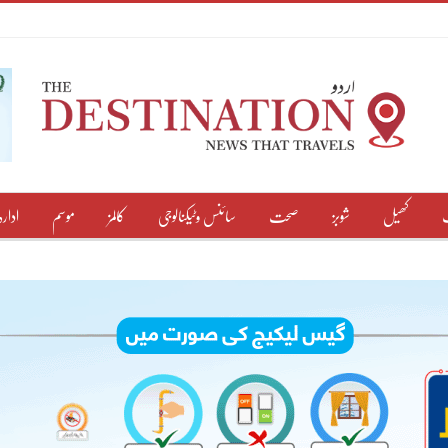
کھیل
شوبز
صحت
سائنس وٹیکنالوجی
کالمز
موسم
ادارہ