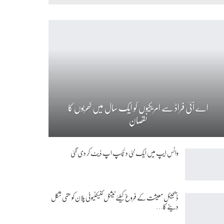
اے آئی فراڈ سے امریکیوں کو ایک سال میں کھربوں کا
نقصان
واٹس ایپ میں ایک نئی دلچسپ اپ ڈیٹ کر دی گئی
ڈیجیٹل معیشت کے فروغ کیلئے نیشنل کنیکٹیوٹی پلان کو حتمی شکل
دینے کا…