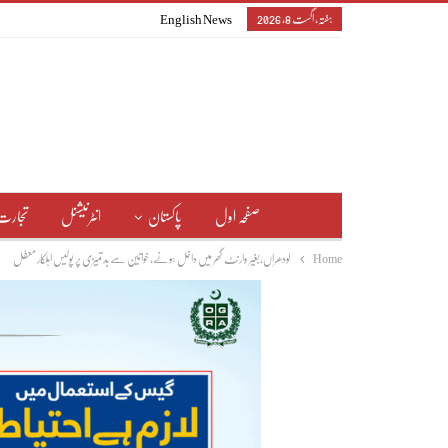
ہفتہ, اگست 8, 2026
English News
صفحہ اول
پاکستان
انٹرنیشنل
تجارت
Home
لودھراں،بغیر وارنٹ گھر میں داخل ہونے، خواتین سے بدتمیزی پر پولیس اہلکار معطل