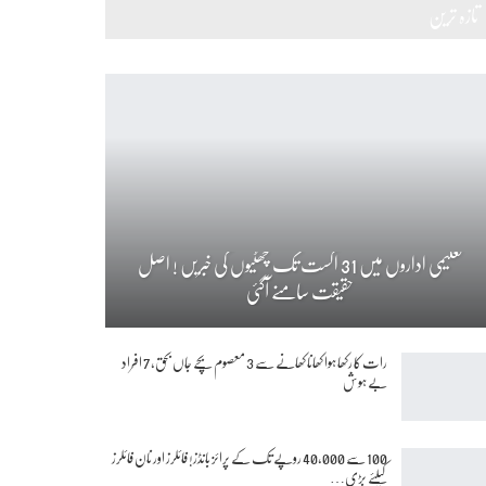
تازہ ترین
تعلیمی اداروں میں 31 اگست تک چھٹیوں کی خبریں ! اصل
حقیقت سامنے آگئی
رات کا رکھا ہوا کھانا کھانے سے 3 معصوم بچے جاں بحق، 7 افراد
بے ہوش
100 سے 40,000 روپے تک کے پرائز بانڈز! فائلرز اور نان فائلرز
کیلئے بڑی…