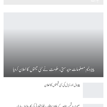
پیٹرولیم مصنوعات مزید سستی، حکومت نے نئی قیمتوں کا اعلان کردیا
پیٹرول اور ڈیزل کی نئی قیمتوں کا اعلان
صحت دشمن عناصر کے خلاف پنجاب فوڈ اتھارٹی کی کارروائیاں جاری