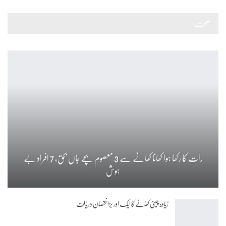
صحت
رات کا رکھا ہوا کھانا کھانے سے 3 معصوم بچے جاں بحق، 7 افراد بے
ہوش
زیادہ چینی کھانے کا ایک اور بڑا نقصان دریافت