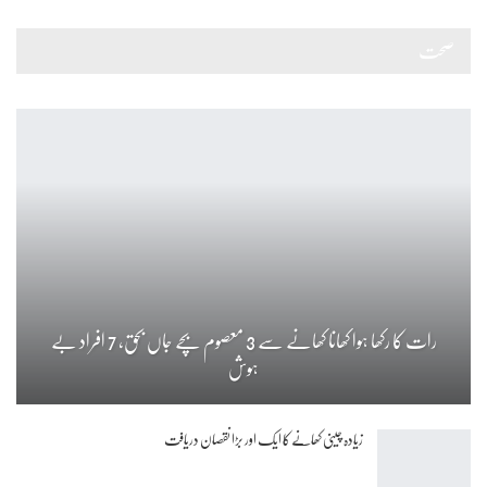
صحت
رات کا رکھا ہوا کھانا کھانے سے 3 معصوم بچے جاں بحق، 7 افراد بے
ہوش
زیادہ چینی کھانے کا ایک اور بڑا نقصان دریافت