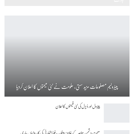
پیٹرولیم مصنوعات مزید سستی، حکومت نے نئی قیمتوں کا اعلان کردیا
پیٹرول اور ڈیزل کی نئی قیمتوں کا اعلان
صحت دشمن عناصر کے خلاف پنجاب فوڈ اتھارٹی کی کارروائیاں جاری