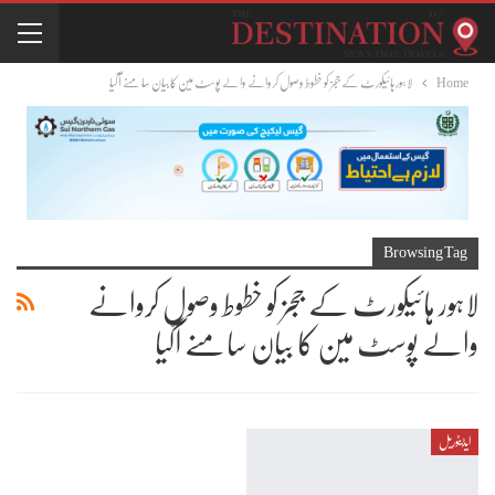
Home
لاہور ہائیکورٹ کے ججز کو خطوط وصول کروانے والے پوسٹ مین کا بیان سامنے آگیا
Browsing Tag
لاہور ہائیکورٹ کے ججز کو خطوط وصول کروانے
والے پوسٹ مین کا بیان سامنے آگیا
ایڈیٹوریل