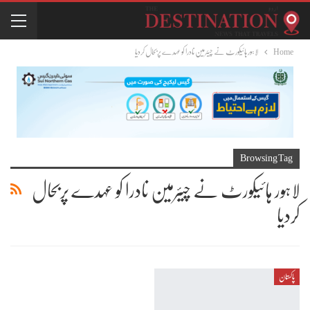
Home
لاہور ہائیکورٹ نے چیئرمین نادرا کو عہدے پربحال کردیا
Browsing Tag
لاہور ہائیکورٹ نے چیئرمین نادرا کو عہدے پربحال
کردیا
پاکستان