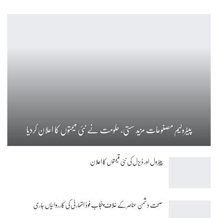
پیٹرولیم مصنوعات مزید سستی، حکومت نے نئی قیمتوں کا اعلان کردیا
پیٹرول اور ڈیزل کی نئی قیمتوں کا اعلان
صحت دشمن عناصر کے خلاف پنجاب فوڈ اتھارٹی کی کارروائیاں جاری