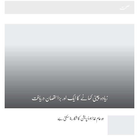
صحت
زیادہ چینی کھانے کا ایک اور بڑا نقصان دریافت
وہ عام غذا جو ڈپریشن کا شکار بنا سکتی ہے