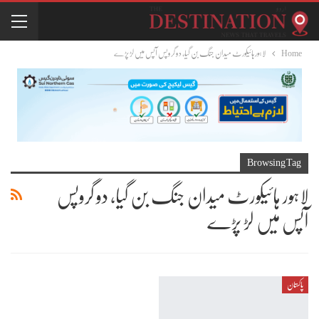
Home
لاہور ہائیکورٹ میدان جنگ بن گیا، دو گروپس آپس میں لڑ پڑے
Browsing Tag
لاہور ہائیکورٹ میدان جنگ بن گیا، دو گروپس
آپس میں لڑ پڑے
پاکستان