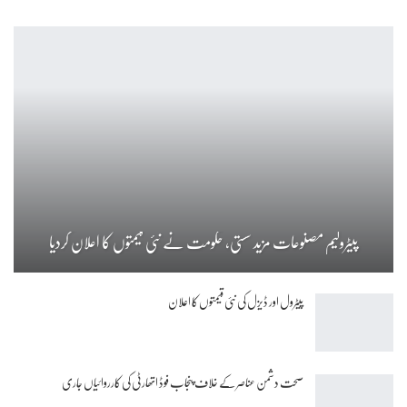
پیٹرولیم مصنوعات مزید سستی، حکومت نے نئی قیمتوں کا اعلان کردیا
پیٹرول اور ڈیزل کی نئی قیمتوں کا اعلان
صحت دشمن عناصر کے خلاف پنجاب فوڈ اتھارٹی کی کارروائیاں جاری