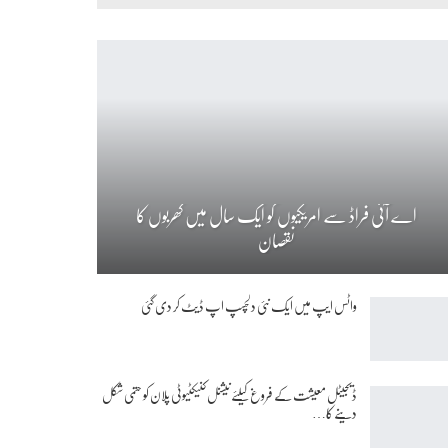
اے آئی فراڈ سے امریکیوں کو ایک سال میں کھربوں کا
نقصان
واٹس ایپ میں ایک نئی دلچسپ اپ ڈیٹ کر دی گئی
ڈیجیٹل معیشت کے فروغ کیلئے نیشنل کنیکٹیوٹی پلان کو حتمی شکل
دینے کا…