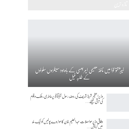
تازہ ترین
خیبرپختونخوا میں نافذ تعلیمی ایمرجنسی کے باوجود سینکڑوں سکولوں
کے طلبہ فیل
وزیراعظم شہبازشریف کی روضۂ رسول ﷺ پرحاضری،ملک و قوم
کی ترقی کیلئے…
وفاقی وزیر مواصلات عبدالعلیم خان کا موٹروے پولیس کو ایک ماہ
میں کرپشن…