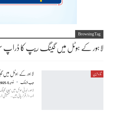
Browsing Tag
لاہور کے ہوٹل میں گینگ ریپ کا ڈراپ سین، 
لاہور کے ہوٹل میں گی
تازہ ترین
ویب ڈیسک
نومبر 5, 2025
لاہور: لبرٹی ہوٹل میں مبینہ گ
ذمہ دار قرار پائی ہیں۔ تفتیش