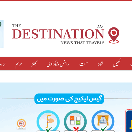
کھیل
شوبز
صحت
سائنس وٹیکنالوجی
کالمز
موسم
ادارہ