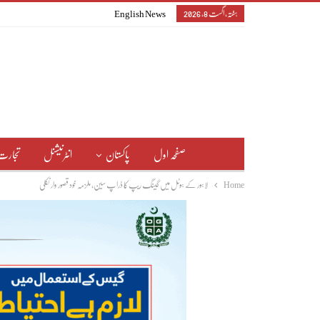
ہفتہ, اگست 8, 2026
English News
صفحہ اول
پاکستان
انٹرنیشنل
تجارت
Home
لاہور کے ہوٹل میں گینگ ریپ کا ڈراپ سین، ملزمہ خود قصور وار نکلی